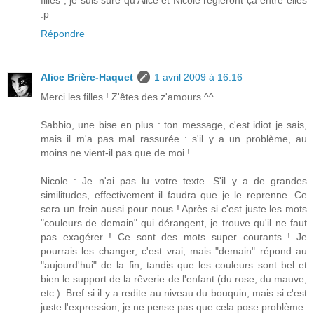
filles , je suis sûre qu'Alice et Nicole régleront ça entre elles
:p
Répondre
Alice Brière-Haquet
1 avril 2009 à 16:16
Merci les filles ! Z'êtes des z'amours ^^
Sabbio, une bise en plus : ton message, c'est idiot je sais,
mais il m'a pas mal rassurée : s'il y a un problème, au
moins ne vient-il pas que de moi !
Nicole : Je n'ai pas lu votre texte. S'il y a de grandes
similitudes, effectivement il faudra que je le reprenne. Ce
sera un frein aussi pour nous ! Après si c'est juste les mots
"couleurs de demain" qui dérangent, je trouve qu'il ne faut
pas exagérer ! Ce sont des mots super courants ! Je
pourrais les changer, c'est vrai, mais "demain" répond au
"aujourd'hui" de la fin, tandis que les couleurs sont bel et
bien le support de la rêverie de l'enfant (du rose, du mauve,
etc.). Bref si il y a redite au niveau du bouquin, mais si c'est
juste l'expression, je ne pense pas que cela pose problème.