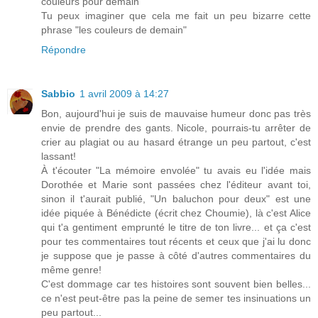
couleurs pour demain"
Tu peux imaginer que cela me fait un peu bizarre cette
phrase "les couleurs de demain"
Répondre
Sabbio
1 avril 2009 à 14:27
Bon, aujourd'hui je suis de mauvaise humeur donc pas très
envie de prendre des gants. Nicole, pourrais-tu arrêter de
crier au plagiat ou au hasard étrange un peu partout, c'est
lassant!
À t'écouter "La mémoire envolée" tu avais eu l'idée mais
Dorothée et Marie sont passées chez l'éditeur avant toi,
sinon il t'aurait publié, "Un baluchon pour deux" est une
idée piquée à Bénédicte (écrit chez Choumie), là c'est Alice
qui t'a gentiment emprunté le titre de ton livre... et ça c'est
pour tes commentaires tout récents et ceux que j'ai lu donc
je suppose que je passe à côté d'autres commentaires du
même genre!
C'est dommage car tes histoires sont souvent bien belles...
ce n'est peut-être pas la peine de semer tes insinuations un
peu partout...